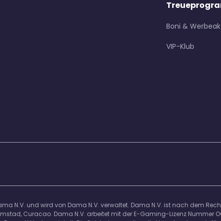
Treueprogra
 Einwilligung oder einem Vertrag beruht und durch automat
nutzerfreundlichkeit der Website und passen Ihr Surferle
inwilligung jederzeit über Ihre Kontoeinstellungen auf der
Boni & Werbeak
 der vor dem Widerruf erfolgten Verarbeitung, kann jedoch
der Bewertung der Effektivität unseres Content-Marketi
VIP-Klub
ngen zu überwachen, die von Anzeigen stammen.
 Aufsichtsbehörde. 
implementiert werden;
 implementiert werden;
ama N.V. und wird von Dama N.V. verwaltet. Dama N.V. ist nach dem Rec
 Willemstad, Curacao. Dama N.V. arbeitet mit der E-Gaming-Lizenz Numme