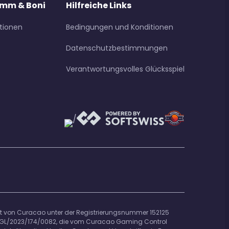
mm & Boni
Hilfreiche Links
isierte Systeme erfolgt.
bnis an, indem sie Ihre Präferenzen und 
 Website widerrufen. Dieser Widerruf hat 
tionen
Bedingungen und Konditionen
 Ihre Möglichkeit, auf unsere Dienste 
ngs und werden von unseren Partnern 
Datenschutzbestimmungen
Verantwortungsvolles Glücksspiel
ht von Curacao unter der Registrierungsnummer 152125
r OGL/2023/174/0082, die vom Curacao Gaming Control